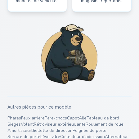
modèles de véhicules
magasins répertoriés
Autres pièces pour ce modèle
Phares
Feux arrière
Pare-chocs
Capot
Aile
Tableau de bord
Sièges
Volant
Rétroviseur extérieur
Jante
Roulement de roue
Amortisseur
Biellette de direction
Poignée de porte
Serrure de porte
Lève-vitre
Collecteur d'admission
Alternateur