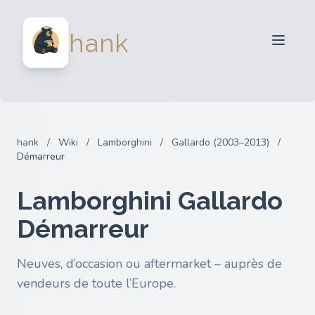
Vendeurs
hank
Acheteurs
Partenaires
Blog
FAQ
hank
/
Wiki
/
Lamborghini
/
Gallardo (2003–2013)
/
Connexion
Démarreur
Lamborghini Gallardo
Démarreur
Neuves, d’occasion ou aftermarket – auprès de
vendeurs de toute l’Europe.