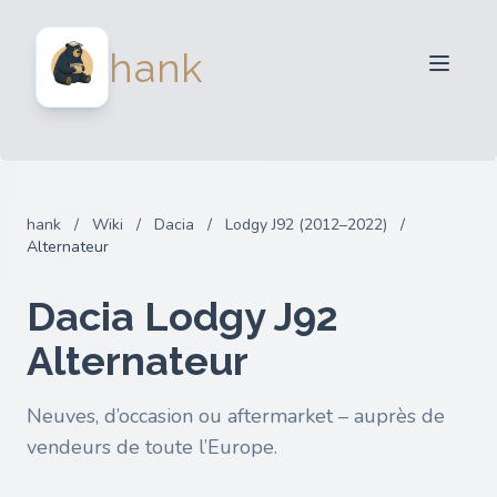
Vendeurs
hank
Acheteurs
Partenaires
Blog
FAQ
hank
/
Wiki
/
Dacia
/
Lodgy J92 (2012–2022)
/
Connexion
Alternateur
Dacia Lodgy J92
Alternateur
Neuves, d’occasion ou aftermarket – auprès de
vendeurs de toute l’Europe.