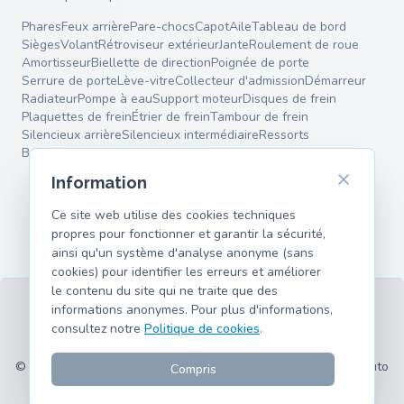
Phares
Feux arrière
Pare-chocs
Capot
Aile
Tableau de bord
Sièges
Volant
Rétroviseur extérieur
Jante
Roulement de roue
Amortisseur
Biellette de direction
Poignée de porte
Serrure de porte
Lève-vitre
Collecteur d'admission
Démarreur
Radiateur
Pompe à eau
Support moteur
Disques de frein
Plaquettes de frein
Étrier de frein
Tambour de frein
Silencieux arrière
Silencieux intermédiaire
Ressorts
Bras de suspension
Information
Ce site web utilise des cookies techniques
propres pour fonctionner et garantir la sécurité,
ainsi qu'un système d'analyse anonyme (sans
cookies) pour identifier les erreurs et améliorer
le contenu du site qui ne traite que des
informations anonymes. Pour plus d'informations,
consultez notre
Politique de cookies
.
CGU
Confidentialité
Mentions légales
Cookies
Modèles pris en charge
© 2026 hank.parts S. L. - Fait avec ❤️ pour les passionnés d'auto
Compris
et de moto.