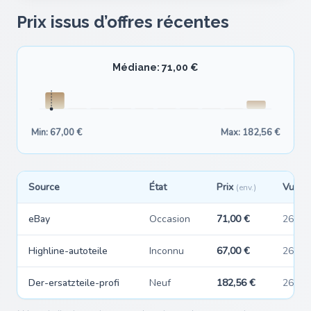
Prix issus d’offres récentes
Médiane: 71,00 €
Min: 67,00 €
Max: 182,56 €
Source
État
Prix
Vu ré
(env.)
eBay
Occasion
71,00 €
26/06
Highline-autoteile
Inconnu
67,00 €
26/06
Der-ersatzteile-profi
Neuf
182,56 €
26/06