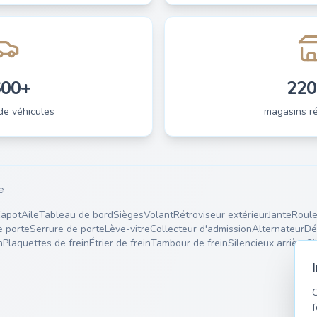
600+
220
de véhicules
magasins ré
e
apot
Aile
Tableau de bord
Sièges
Volant
Rétroviseur extérieur
Jante
Roule
e porte
Serrure de porte
Lève-vitre
Collecteur d'admission
Alternateur
Dé
n
Plaquettes de frein
Étrier de frein
Tambour de frein
Silencieux arrière
Si
C
f