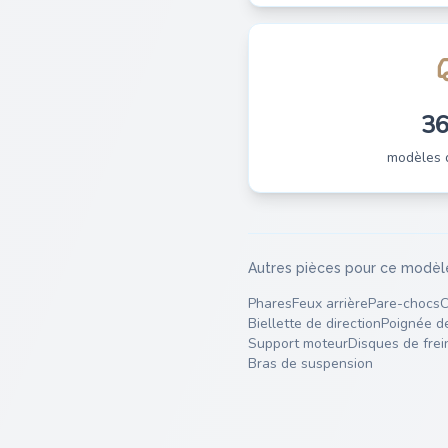
3
modèles 
Autres pièces pour ce modèl
Phares
Feux arrière
Pare-chocs
C
Biellette de direction
Poignée d
Support moteur
Disques de frei
Bras de suspension