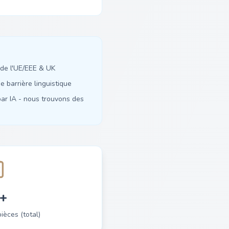
de l'UE/EEE & UK
 barrière linguistique
ar IA - nous trouvons des
+
èces (total)