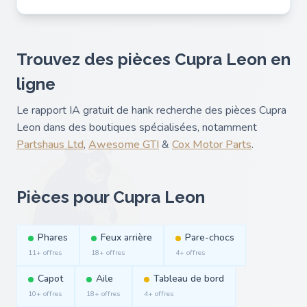
Trouvez des pièces Cupra Leon en
ligne
Le rapport IA gratuit de hank recherche des pièces Cupra
Leon dans des boutiques spécialisées, notamment
Partshaus Ltd
,
Awesome GTI
&
Cox Motor Parts
.
Pièces pour Cupra Leon
Phares
Feux arrière
Pare-chocs
11+ offres
18+ offres
4+ offres
Capot
Aile
Tableau de bord
10+ offres
18+ offres
4+ offres