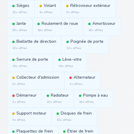
Sièges
Volant
Rétroviseur extérieur
10+ offres
6+ offres
5+ offres
Jante
Roulement de roue
Amortisseur
20+ offres
18+ offres
18+ offres
Biellette de direction
Poignée de porte
10+ offres
12+ offres
Serrure de porte
Lève-vitre
15+ offres
16+ offres
Collecteur d'admission
Alternateur
3+ offres
1+ offres
Démarreur
Radiateur
Pompe à eau
2+ offres
10+ offres
18+ offres
Support moteur
Disques de frein
5+ offres
15+ offres
Plaquettes de frein
Étrier de frein