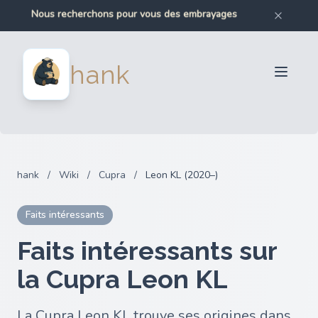
Nous recherchons pour vous des embrayages
Nous recherchons pour vous des pare-chocs
Nous recherchons pour vous des pièces automobiles
Nous recherchons pour vous des pièces de moto
Vendeurs
hank
Acheteurs
Partenaires
Blog
FAQ
hank
/
Wiki
/
Cupra
/
Leon KL (2020–)
Connexion
Faits intéressants
Faits intéressants sur
la Cupra Leon KL
La Cupra Leon KL trouve ses origines dans