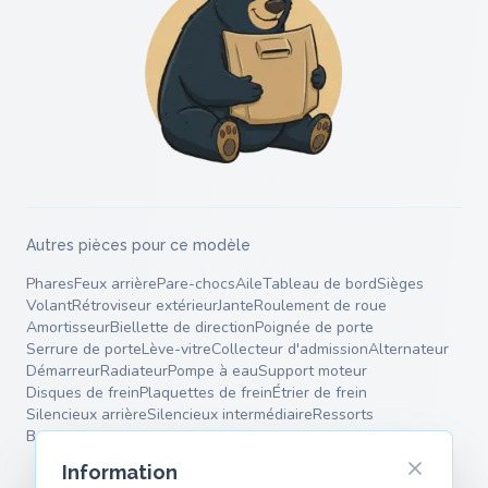
Autres pièces pour ce modèle
Phares
Feux arrière
Pare-chocs
Aile
Tableau de bord
Sièges
Volant
Rétroviseur extérieur
Jante
Roulement de roue
Amortisseur
Biellette de direction
Poignée de porte
Serrure de porte
Lève-vitre
Collecteur d'admission
Alternateur
Démarreur
Radiateur
Pompe à eau
Support moteur
Disques de frein
Plaquettes de frein
Étrier de frein
Silencieux arrière
Silencieux intermédiaire
Ressorts
Bras de suspension
Information