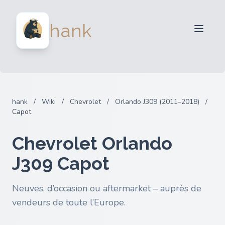
Vendeurs
hank
Acheteurs
Partenaires
Blog
FAQ
hank
/
Wiki
/
Chevrolet
/
Orlando J309 (2011–2018)
/
Connexion
Capot
Chevrolet Orlando
J309 Capot
Neuves, d’occasion ou aftermarket – auprès de
vendeurs de toute l’Europe.