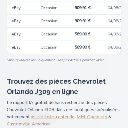
eBay
Occasion
909,91 €
04/08/202
eBay
Occasion
909,91 €
04/08/202
eBay
Occasion
589,00 €
04/08/202
eBay
Occasion
589,00 €
04/08/202
Valeurs indicatives uniquement – les prix actuels peuvent varier.
Trouvez des pièces Chevrolet
Orlando J309 en ligne
Le rapport IA gratuit de hank recherche des pièces
Chevrolet Orlando J309 dans des boutiques spécialisées,
notamment
us-car-teile-center.de
,
MM-Opelparts
&
Customville American
.