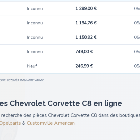
Inconnu
1 299,00 €
05
Inconnu
1 194,76 €
05
Inconnu
1 158,92 €
05
Inconnu
749,00 €
05
Neuf
246,99 €
05
rix actuels peuvent varier.
es Chevrolet Corvette C8 en ligne
nk recherche des pièces Chevrolet Corvette C8 dans des boutique
pelparts
&
Customville American
.