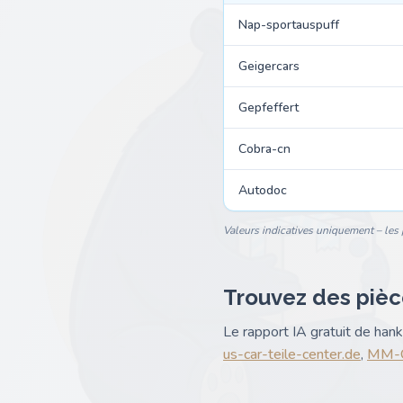
Nap-sportauspuff
Geigercars
Gepfeffert
Cobra-cn
Autodoc
Valeurs indicatives uniquement – les p
Trouvez des pièc
Le rapport IA gratuit de ha
us-car-teile-center.de
,
MM-O