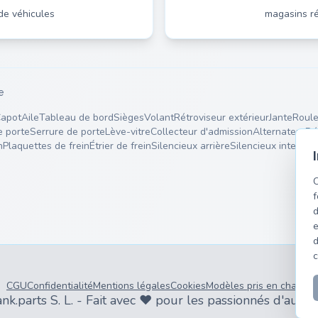
de véhicules
magasins ré
e
apot
Aile
Tableau de bord
Sièges
Volant
Rétroviseur extérieur
Jante
Roule
e porte
Serrure de porte
Lève-vitre
Collecteur d'admission
Alternateur
Dé
n
Plaquettes de frein
Étrier de frein
Silencieux arrière
Silencieux interméd
C
f
d
e
d
c
CGU
Confidentialité
Mentions légales
Cookies
Modèles pris en charge
k.parts S. L. - Fait avec ❤️ pour les passionnés d'auto 