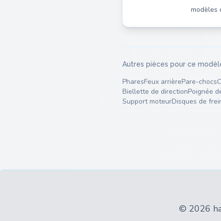
modèles 
Autres pièces pour ce modèl
Phares
Feux arrière
Pare-chocs
C
Biellette de direction
Poignée d
Support moteur
Disques de frei
© 2026 han