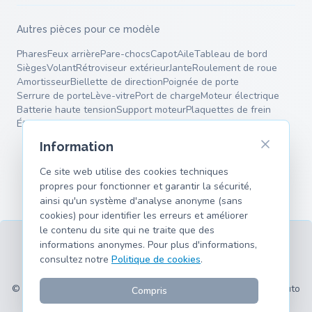
Autres pièces pour ce modèle
Phares
Feux arrière
Pare-chocs
Capot
Aile
Tableau de bord
Sièges
Volant
Rétroviseur extérieur
Jante
Roulement de roue
Amortisseur
Biellette de direction
Poignée de porte
Serrure de porte
Lève-vitre
Port de charge
Moteur électrique
Batterie haute tension
Support moteur
Plaquettes de frein
Étrier de frein
Tambour de frein
Ressorts
Bras de suspension
Information
Ce site web utilise des cookies techniques
propres pour fonctionner et garantir la sécurité,
ainsi qu'un système d'analyse anonyme (sans
cookies) pour identifier les erreurs et améliorer
le contenu du site qui ne traite que des
informations anonymes. Pour plus d'informations,
consultez notre
Politique de cookies
.
CGU
Confidentialité
Mentions légales
Cookies
Modèles pris en charge
© 2026 hank.parts S. L. - Fait avec ❤️ pour les passionnés d'auto
Compris
et de moto.