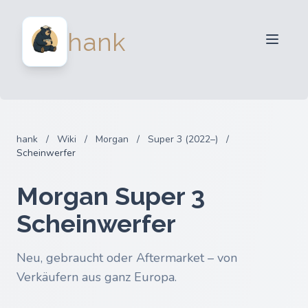
Für Verkäufer
hank
Für Käufer
Partner
Blog
FAQ
hank
/
Wiki
/
Morgan
/
Super 3 (2022–)
/
Anmelden
Scheinwerfer
Morgan Super 3
Scheinwerfer
Neu, gebraucht oder Aftermarket – von
Verkäufern aus ganz Europa.