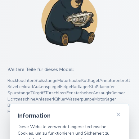
Weitere Teile für dieses Modell
Rückleuchten
Stoßstange
Motorhaube
Kotflügel
Armaturenbrett
Sitze
Lenkrad
Außenspiegel
Felge
Radlager
Stoßdämpfer
Spurstange
Türgriff
Türschloss
Fensterheber
Ansaugkrümmer
Lichtmaschine
Anlasser
Kühler
Wasserpumpe
Motorlager
Bremsscheiben
Bremsbeläge
Bremssattel
Endschalldämpfer
Mittelschalldämpfer
Fahrwerksfedern
Querlenker
Information
Diese Website verwendet eigene technische
Cookies, um zu funktionieren und Sicherheit zu