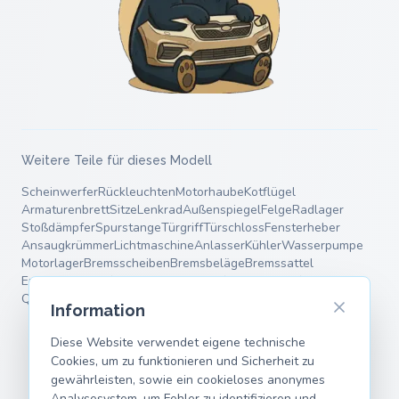
Weitere Teile für dieses Modell
Scheinwerfer
Rückleuchten
Motorhaube
Kotflügel
Armaturenbrett
Sitze
Lenkrad
Außenspiegel
Felge
Radlager
Stoßdämpfer
Spurstange
Türgriff
Türschloss
Fensterheber
Ansaugkrümmer
Lichtmaschine
Anlasser
Kühler
Wasserpumpe
Motorlager
Bremsscheiben
Bremsbeläge
Bremssattel
Endschalldämpfer
Mittelschalldämpfer
Fahrwerksfedern
Querlenker
Information
Diese Website verwendet eigene technische
Cookies, um zu funktionieren und Sicherheit zu
gewährleisten, sowie ein cookieloses anonymes
Analysesystem, um Fehler zu identifizieren und