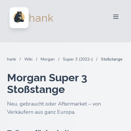
Für Verkäufer
hank
Für Käufer
Partner
Blog
FAQ
hank
/
Wiki
/
Morgan
/
Super 3 (2022–)
/
Stoßstange
Anmelden
Morgan Super 3
Stoßstange
Neu, gebraucht oder Aftermarket – von
Verkäufern aus ganz Europa.