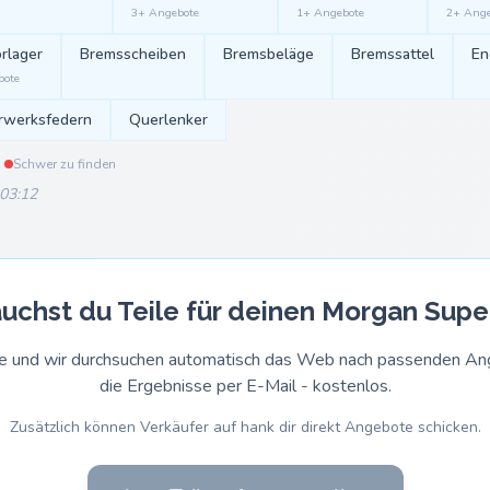
3+ Angebote
1+ Angebote
2+ Ange
rlager
Bremsscheiben
Bremsbeläge
Bremssattel
En
bote
rwerksfedern
Querlenker
Schwer zu finden
 03:12
uchst du Teile für deinen Morgan Supe
rage und wir durchsuchen automatisch das Web nach passenden 
die Ergebnisse per E-Mail - kostenlos.
Zusätzlich können Verkäufer auf hank dir direkt Angebote schicken.