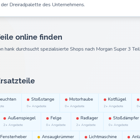
g der Dreiradpalette des Unternehmens.
ile online finden
n hank durchsucht spezialisierte Shops nach Morgan Super 3 Teil
rsatzteile
leuchten
Stoßstange
Motorhaube
Kotflügel
ote
0+ Angebote
0+ Angebote
2+ Angebote
0
Außenspiegel
Felge
Radlager
Stoßdämpfer
2+ Angebote
0+ Angebote
2+ Angebote
0+ Angebote
Fensterheber
Ansaugkrümmer
Lichtmaschine
Anl