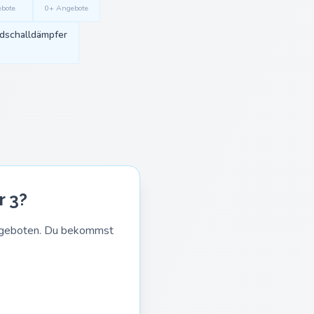
bote
0+ Angebote
dschalldämpfer
r 3?
Angeboten. Du bekommst