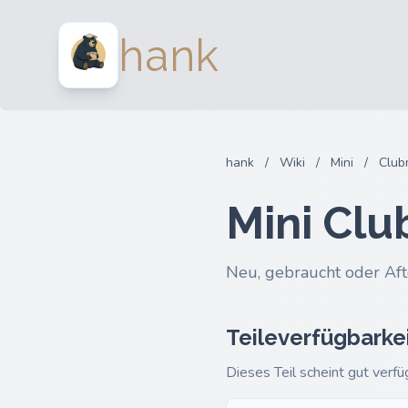
hank
hank
/
Wiki
/
Mini
/
Club
Mini Clu
Neu, gebraucht oder Aft
Teileverfügbarke
Dieses Teil scheint gut verfü