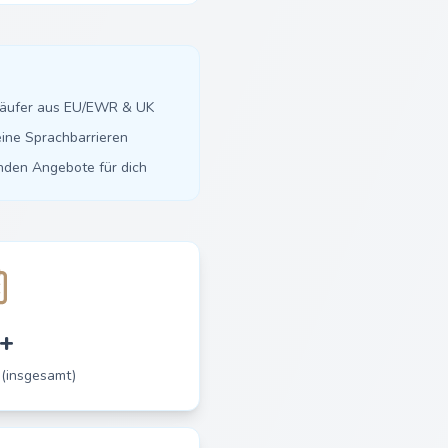
käufer aus EU/EWR & UK
ine Sprachbarrieren
inden Angebote für dich
+
 (insgesamt)