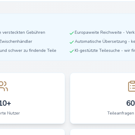
ne versteckten Gebühren
Europaweite Reichweite - Ver
e Zwischenhändler
Automatische Übersetzung - ke
e und schwer zu findende Teile
KI-gestützte Teilesuche - wir f
10+
60
erte Nutzer
Teileanfragen