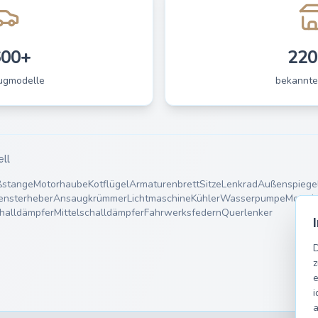
600+
220
ugmodelle
bekannte
ell
ßstange
Motorhaube
Kotflügel
Armaturenbrett
Sitze
Lenkrad
Außenspiege
ensterheber
Ansaugkrümmer
Lichtmaschine
Kühler
Wasserpumpe
Motorl
halldämpfer
Mittelschalldämpfer
Fahrwerksfedern
Querlenker
D
z
e
i
a