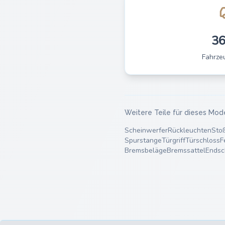
3
Fahrze
Weitere Teile für dieses Mod
Scheinwerfer
Rückleuchten
Sto
Spurstange
Türgriff
Türschloss
F
Bremsbeläge
Bremssattel
Endsc