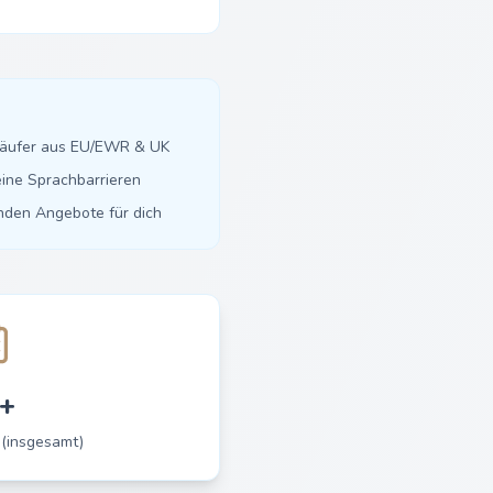
käufer aus EU/EWR & UK
ine Sprachbarrieren
inden Angebote für dich
+
 (insgesamt)