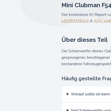
Mini Clubman F54 
Der kostenlose KI-Report vo
LEEBMANN24
&
ADV-web
Über dieses Teil
Die Scheinwerfer deines Clu
gesprungener, beschlagener od
bestandene Fahrzeuginspekt
Häufig gestellte Fr
Worauf sollte ich beim
Sind Scheinwerfer vom