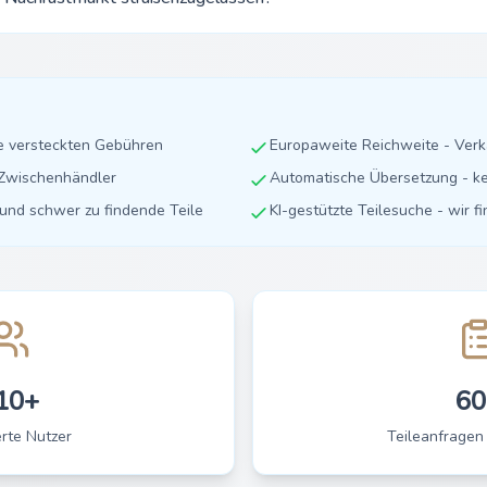
ne versteckten Gebühren
Europaweite Reichweite - Ver
e Zwischenhändler
Automatische Übersetzung - ke
e und schwer zu findende Teile
KI-gestützte Teilesuche - wir f
10+
60
erte Nutzer
Teileanfragen