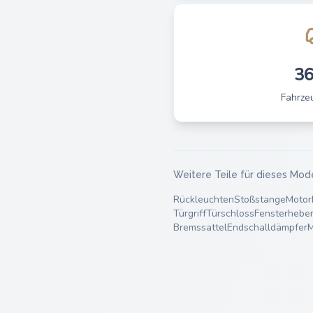
3
Fahrze
Weitere Teile für dieses Mod
Rückleuchten
Stoßstange
Motor
Türgriff
Türschloss
Fensterhebe
Bremssattel
Endschalldämpfer
M