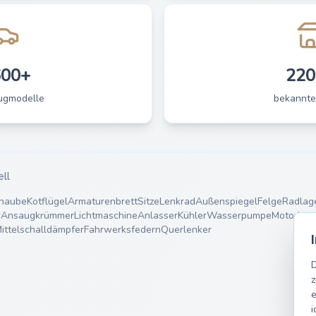
600+
220
ugmodelle
bekannte
ell
haube
Kotflügel
Armaturenbrett
Sitze
Lenkrad
Außenspiegel
Felge
Radlag
r
Ansaugkrümmer
Lichtmaschine
Anlasser
Kühler
Wasserpumpe
Motorlage
ittelschalldämpfer
Fahrwerksfedern
Querlenker
D
z
e
i