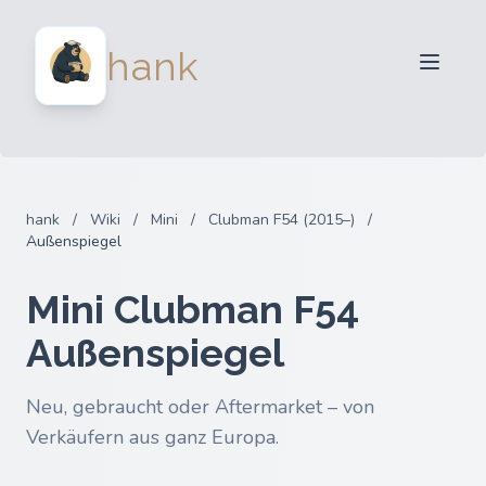
Für Verkäufer
hank
Für Käufer
Partner
Blog
FAQ
hank
/
Wiki
/
Mini
/
Clubman F54 (2015–)
/
Anmelden
Außenspiegel
Mini Clubman F54
Außenspiegel
Neu, gebraucht oder Aftermarket – von
Verkäufern aus ganz Europa.