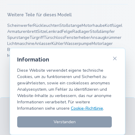
Weitere Teile für dieses Modell
Scheinwerfer
Rückleuchten
Stoßstange
Motorhaube
Kotflügel
Armaturenbrett
Sitze
Lenkrad
Felge
Radlager
Stoßdämpfer
Spurstange
Türgriff
Türschloss
Fensterheber
Ansaugkrümmer
Lichtmaschine
Anlasser
Kühler
Wasserpumpe
Motorlager
Bremsscheiben
Bremsbeläge
Bremssattel
Endschalldämpfer
Mittelschalldämpfer
Fahrwerksfedern
Querlenker
Information
Diese Website verwendet eigene technische
Cookies, um zu funktionieren und Sicherheit zu
gewährleisten, sowie ein cookieloses anonymes
Analysesystem, um Fehler zu identifizieren und
Website-Inhalte zu verbessern, das nur anonyme
Informationen verarbeitet. Für weitere
Informationen siehe unsere
Cookie-Richtlinie
.
AGB
Datenschutz
Impressum
Cookies
Unterstützte Modelle
© 2026 hank.parts S. L. - Mit ❤️ für Auto- und Motorrad-
Verstanden
Enthusiasten gemacht.