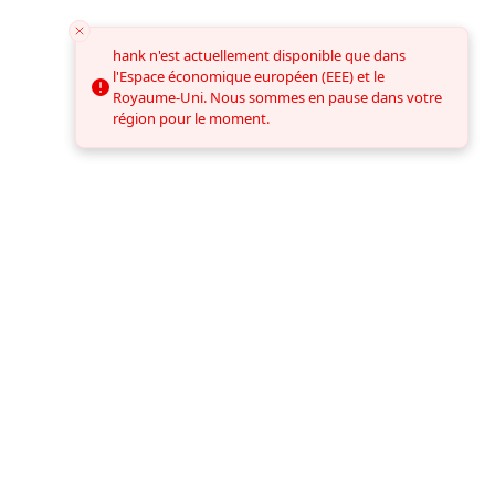
hank n'est actuellement disponible que dans
hank n'est actuellement disponible que dans
l'Espace économique européen (EEE) et le
l'Espace économique européen (EEE) et le
Royaume-Uni. Nous sommes en pause dans votre
Royaume-Uni. Nous sommes en pause dans votre
région pour le moment.
région pour le moment.