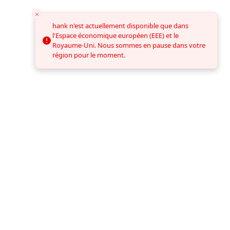
hank n'est actuellement disponible que dans
hank n'est actuellement disponible que dans
l'Espace économique européen (EEE) et le
l'Espace économique européen (EEE) et le
Royaume-Uni. Nous sommes en pause dans votre
Royaume-Uni. Nous sommes en pause dans votre
région pour le moment.
région pour le moment.