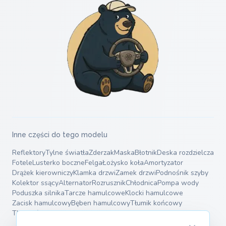
Inne części do tego modelu
Reflektory
Tylne światła
Zderzak
Maska
Błotnik
Deska rozdzielcza
Fotele
Lusterko boczne
Felga
Łożysko koła
Amortyzator
Drążek kierowniczy
Klamka drzwi
Zamek drzwi
Podnośnik szyby
Kolektor ssący
Alternator
Rozrusznik
Chłodnica
Pompa wody
Poduszka silnika
Tarcze hamulcowe
Klocki hamulcowe
Zacisk hamulcowy
Bęben hamulcowy
Tłumik końcowy
Tłumik środkowy
Sprężyny zawieszenia
Wahacze