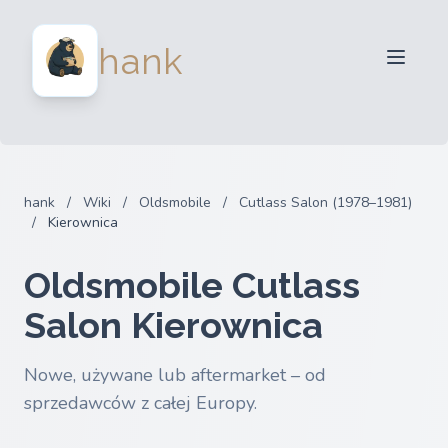
Dla sprzedawców
hank
Dla kupujących
Partnerzy
Blog
FAQ
hank
/
Wiki
/
Oldsmobile
/
Cutlass Salon (1978–1981)
Zaloguj sie
/
Kierownica
Oldsmobile Cutlass
Salon Kierownica
Nowe, używane lub aftermarket – od
sprzedawców z całej Europy.