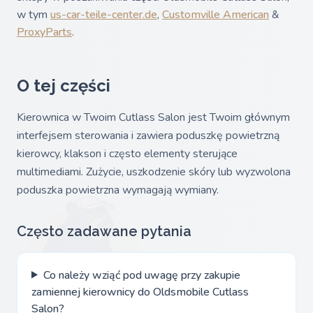
w tym
us-car-teile-center.de
,
Customville American
&
ProxyParts
.
O tej części
Kierownica w Twoim Cutlass Salon jest Twoim głównym
interfejsem sterowania i zawiera poduszkę powietrzną
kierowcy, klakson i często elementy sterujące
multimediami. Zużycie, uszkodzenie skóry lub wyzwolona
poduszka powietrzna wymagają wymiany.
Często zadawane pytania
Co należy wziąć pod uwagę przy zakupie
zamiennej kierownicy do Oldsmobile Cutlass
Salon?