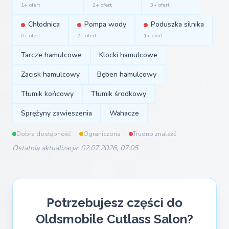
1+ ofert
2+ ofert
3+ ofert
Chłodnica
Pompa wody
Poduszka silnika
0+ ofert
2+ ofert
1+ ofert
Tarcze hamulcowe
Klocki hamulcowe
Zacisk hamulcowy
Bęben hamulcowy
Tłumik końcowy
Tłumik środkowy
Sprężyny zawieszenia
Wahacze
Dobra dostępność
Ograniczona
Trudno znaleźć
Ostatnia aktualizacja: 02.07.2026, 07:05
Potrzebujesz części do
Oldsmobile Cutlass Salon?