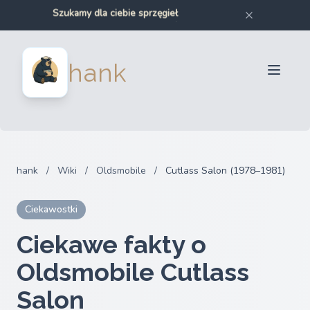
Szukamy dla ciebie sprzęgieł
Szukamy dla ciebie zderzaków
Szukamy dla ciebie części samochodowych
Szukamy dla ciebie części motocyklowych
Dla sprzedawców
hank
Dla kupujących
Partnerzy
Blog
FAQ
hank
/
Wiki
/
Oldsmobile
/
Cutlass Salon (1978–1981)
Zaloguj sie
Ciekawostki
Ciekawe fakty o
Oldsmobile Cutlass
Salon