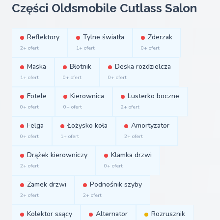
Części Oldsmobile Cutlass Salon
Reflektory
Tylne światła
Zderzak
2+ ofert
1+ ofert
0+ ofert
Maska
Błotnik
Deska rozdzielcza
1+ ofert
0+ ofert
0+ ofert
Fotele
Kierownica
Lusterko boczne
0+ ofert
0+ ofert
2+ ofert
Felga
Łożysko koła
Amortyzator
0+ ofert
1+ ofert
2+ ofert
Drążek kierowniczy
Klamka drzwi
2+ ofert
0+ ofert
Zamek drzwi
Podnośnik szyby
2+ ofert
2+ ofert
Kolektor ssący
Alternator
Rozrusznik