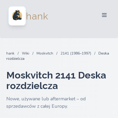
Dla sprzedawców
hank
Dla kupujących
Partnerzy
Blog
FAQ
hank
/
Wiki
/
Moskvitch
/
2141 (1986–1997)
/
Deska
Zaloguj sie
rozdzielcza
Moskvitch 2141 Deska
rozdzielcza
Nowe, używane lub aftermarket – od
sprzedawców z całej Europy.