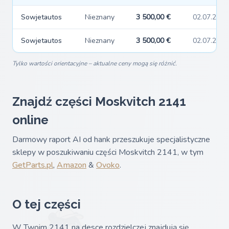
Sowjetautos
Nieznany
3 500,00 €
02.07.2026
Sowjetautos
Nieznany
3 500,00 €
02.07.2026
Tylko wartości orientacyjne – aktualne ceny mogą się różnić.
Znajdź części Moskvitch 2141
online
Darmowy raport AI od hank przeszukuje specjalistyczne
sklepy w poszukiwaniu części Moskvitch 2141, w tym
GetParts.pl
,
Amazon
&
Ovoko
.
O tej części
W Twoim 2141 na desce rozdzielczej znajdują się