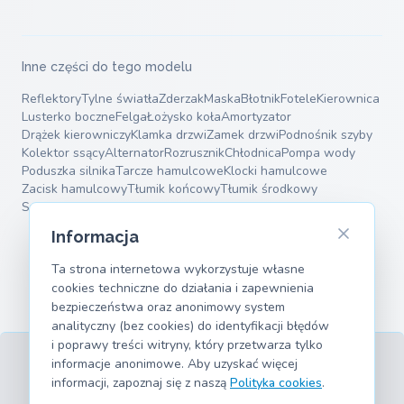
Inne części do tego modelu
Reflektory
Tylne światła
Zderzak
Maska
Błotnik
Fotele
Kierownica
Lusterko boczne
Felga
Łożysko koła
Amortyzator
Drążek kierowniczy
Klamka drzwi
Zamek drzwi
Podnośnik szyby
Kolektor ssący
Alternator
Rozrusznik
Chłodnica
Pompa wody
Poduszka silnika
Tarcze hamulcowe
Klocki hamulcowe
Zacisk hamulcowy
Tłumik końcowy
Tłumik środkowy
Sprężyny zawieszenia
Wahacze
Informacja
Ta strona internetowa wykorzystuje własne
cookies techniczne do działania i zapewnienia
bezpieczeństwa oraz anonimowy system
analityczny (bez cookies) do identyfikacji błędów
i poprawy treści witryny, który przetwarza tylko
informacje anonimowe. Aby uzyskać więcej
informacji, zapoznaj się z naszą
Polityka cookies
.
Regulamin
Prywatność
Informacje prawne
Cookies
Obsługiwane modele