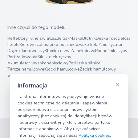
Inne części do tego modelu
Reflektory
Tylne światła
Zderzak
Maska
Błotnik
Deska rozdzielcza
Fotele
Kierownica
Lusterko boczne
Łożysko koła
Amortyzator
Drążek kierowniczy
Klamka drzwi
Zamek drzwi
Podnośnik szyby
Port ładowania
Silnik elektryczny
Akumulator wysokonapięciowy
Poduszka silnika
Tarcze hamulcowe
Klocki hamulcowe
Zacisk hamulcowy
Sprężyny zawieszenia
Wahacze
Informacja
Ta strona internetowa wykorzystuje własne
cookies techniczne do działania i zapewnienia
bezpieczeństwa oraz anonimowy system
analityczny (bez cookies) do identyfikacji błędów
i poprawy treści witryny, który przetwarza tylko
informacje anonimowe. Aby uzyskać więcej
informacji, zapoznaj się z naszą
Polityka cookies
.
Regulamin
Prywatność
Informacje prawne
Cookies