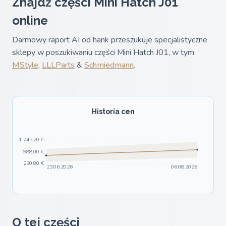
Znajdź części Mini Hatch J01
online
Darmowy raport AI od hank przeszukuje specjalistyczne
sklepy w poszukiwaniu części Mini Hatch J01, w tym
MStyle
,
LLLParts
&
Schmiedmann
.
Historia cen
1 745,20 €
988,00 €
230,80 €
23.06.2026
06.08.2026
O tej części