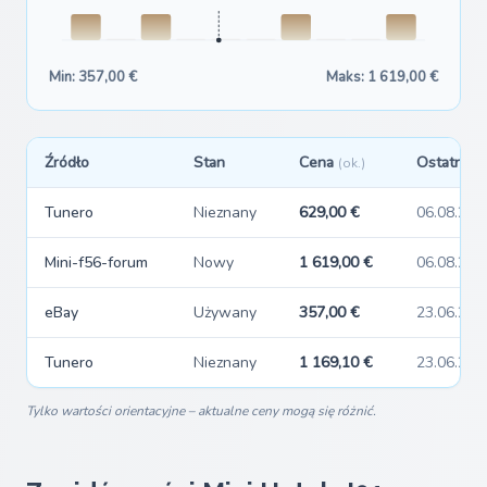
Min: 357,00 €
Maks: 1 619,00 €
Źródło
Stan
Cena
Ostatnio 
(ok.)
Tunero
Nieznany
629,00 €
06.08.202
Mini-f56-forum
Nowy
1 619,00 €
06.08.202
eBay
Używany
357,00 €
23.06.202
Tunero
Nieznany
1 169,10 €
23.06.202
Tylko wartości orientacyjne – aktualne ceny mogą się różnić.