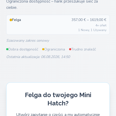
Ograniczona dostępność – hank przeszukuje sieć za
ciebie.
Felga
357,00 € – 1619,00 €
4+ ofert
1 Nowy, 1 Używany
Szacowany zakres cenowy
Dobra dostępność
Ograniczona
Trudno znaleźć
Ostatnia aktualizacja: 06.08.2026, 14:50
Felga do twojego Mini
Hatch?
Utwórz zapytanie o części, a my automatycznie