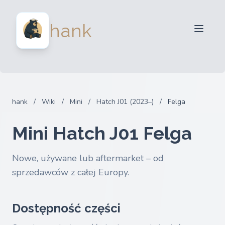
Dla sprzedawców
hank
Dla kupujących
Partnerzy
Blog
FAQ
hank
/
Wiki
/
Mini
/
Hatch J01 (2023–)
/
Felga
Zaloguj sie
Mini Hatch J01 Felga
Nowe, używane lub aftermarket – od
sprzedawców z całej Europy.
Dostępność części