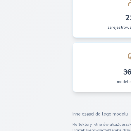
2
zarejestrow
3
modele
Inne części do tego modelu
Reflektory
Tylne światła
Zderza
Drążek kierowniczy
Klamka drzw