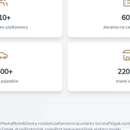
10+
60
ani użytkownicy
zlecenia na czę
600+
220
 pojazdów
znane s
k
Maska
Błotnik
Deska rozdzielcza
Kierownica
Lusterko boczne
Felga
Łożys
i
Zamek drzwi
Podnośnik szyby
Port ładowania
Silnik elektryczny
Akumula