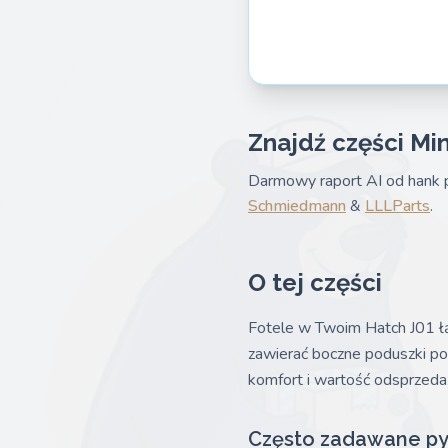
Znajdź części Min
Darmowy raport AI od hank p
Schmiedmann
&
LLLParts
.
O tej części
Fotele w Twoim Hatch J01 łą
zawierać boczne poduszki powi
komfort i wartość odsprzeda
Często zadawane py