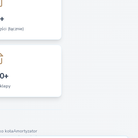
+
ści (łącznie)
0+
klepy
ko koła
Amortyzator
tor wysokonapięciowy