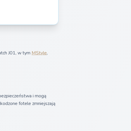
atch J01, w tym
MStyle
,
 bezpieczeństwa i mogą
szkodzone fotele zmniejszają