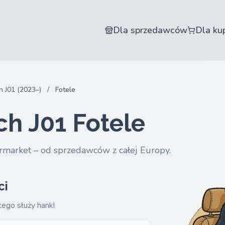
Dla sprzedawców
Dla ku
h J01 (2023–)
/
Fotele
ch J01 Fotele
rmarket – od sprzedawców z całej Europy.
ci
tego służy hank!