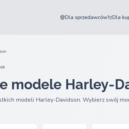
Dla sprzedawców
Dla ku
dson
rek
ie modele Harley-D
stkich modeli Harley-Davidson. Wybierz swój mod