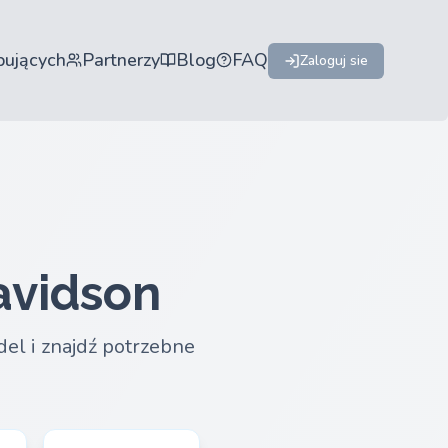
pujących
Partnerzy
Blog
FAQ
Zaloguj sie
avidson
el i znajdź potrzebne