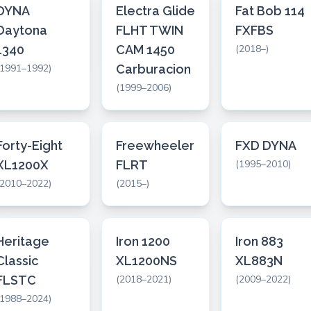
DYNA
Electra Glide
Fat Bob 114
Daytona
FLHT TWIN
FXFBS
1340
CAM 1450
(2018–)
(1991–1992)
Carburacion
(1999–2006)
Forty-Eight
Freewheeler
FXD DYNA
XL1200X
FLRT
(1995–2010)
(2010–2022)
(2015–)
Heritage
Iron 1200
Iron 883
Classic
XL1200NS
XL883N
FLSTC
(2018–2021)
(2009–2022)
(1988–2024)