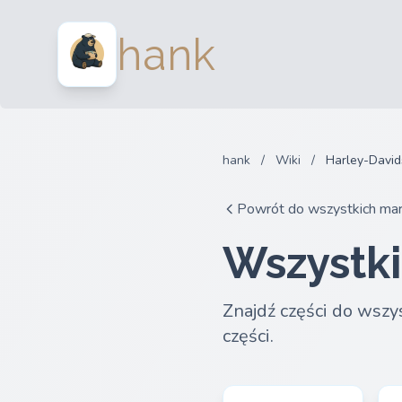
hank
hank
/
Wiki
/
Harley-Davi
Powrót do wszystkich ma
Wszystk
Znajdź części do wszy
części.