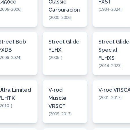
1450cc
Classic
FXST
(2005–2006)
Carburacion
(1984–2024)
(2000–2006)
Street Bob
Street Glide
Street Glide
FXDB
FLHX
Special
(2006–2024)
(2006–)
FLHXS
(2014–2023)
Ultra Limited
V-rod
V-rod VRSC
FLHTK
Muscle
(2001–2017)
(2010–)
VRSCF
(2009–2017)