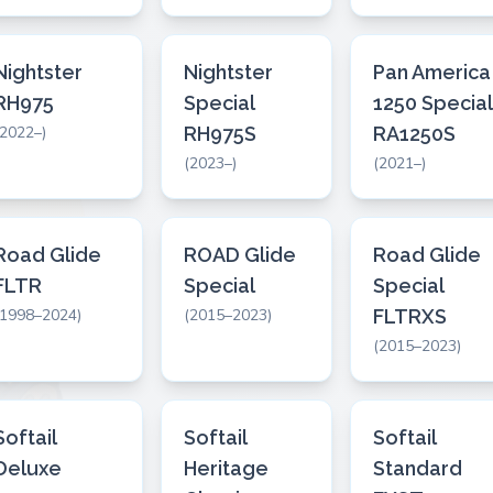
Nightster
Nightster
Pan America
RH975
Special
1250 Special
(2022–)
RH975S
RA1250S
(2023–)
(2021–)
Road Glide
ROAD Glide
Road Glide
FLTR
Special
Special
(1998–2024)
(2015–2023)
FLTRXS
(2015–2023)
Softail
Softail
Softail
Deluxe
Heritage
Standard