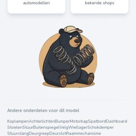
automodellen
bekende shops
Andere onderdelen voor dit model
Koplampen
Achterlichten
Bumper
Motorkap
Spatbord
Dashboard
Stoelen
Stuur
Buitenspiegel
Velg
Wiellager
Schokdemper
Stuurstang
Deurgreep
Deurslot
Raammechanisme