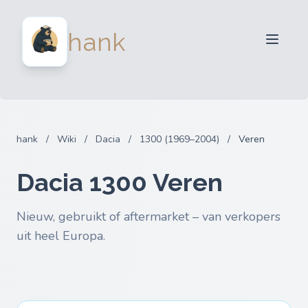
Verkopers
hank
Kopers
Partners
Blog
FAQ
hank
/
Wiki
/
Dacia
/
1300 (1969–2004)
/
Veren
Inloggen
Dacia 1300 Veren
Nieuw, gebruikt of aftermarket – van verkopers
uit heel Europa.