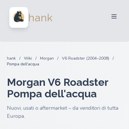
Per venditori
hank
Per acquirenti
Partner
Blog
FAQ
hank
/
Wiki
/
Morgan
/
V6 Roadster (2004–2008)
/
Accedi
Pompa dell'acqua
Morgan V6 Roadster
Pompa dell'acqua
Nuovi, usati o aftermarket – da venditori di tutta
Europa.