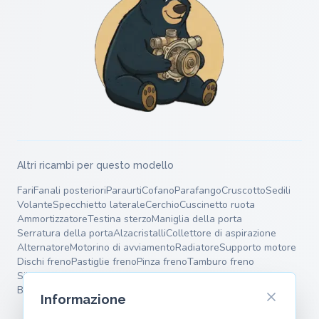
Altri ricambi per questo modello
Fari
Fanali posteriori
Paraurti
Cofano
Parafango
Cruscotto
Sedili
Volante
Specchietto laterale
Cerchio
Cuscinetto ruota
Ammortizzatore
Testina sterzo
Maniglia della porta
Serratura della porta
Alzacristalli
Collettore di aspirazione
Alternatore
Motorino di avviamento
Radiatore
Supporto motore
Dischi freno
Pastiglie freno
Pinza freno
Tamburo freno
Silenziatore terminale
Silenziatore intermedio
Molle
Bracci oscillanti
Informazione