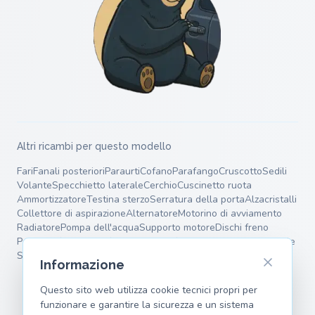
Altri ricambi per questo modello
Fari
Fanali posteriori
Paraurti
Cofano
Parafango
Cruscotto
Sedili
Volante
Specchietto laterale
Cerchio
Cuscinetto ruota
Ammortizzatore
Testina sterzo
Serratura della porta
Alzacristalli
Collettore di aspirazione
Alternatore
Motorino di avviamento
Radiatore
Pompa dell'acqua
Supporto motore
Dischi freno
Pastiglie freno
Pinza freno
Tamburo freno
Silenziatore terminale
Silenziatore intermedio
Molle
Bracci oscillanti
Informazione
Questo sito web utilizza cookie tecnici propri per
funzionare e garantire la sicurezza e un sistema