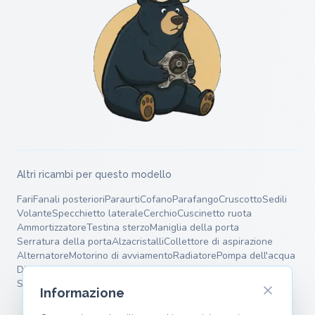
Altri ricambi per questo modello
Fari
Fanali posteriori
Paraurti
Cofano
Parafango
Cruscotto
Sedili
Volante
Specchietto laterale
Cerchio
Cuscinetto ruota
Ammortizzatore
Testina sterzo
Maniglia della porta
Serratura della porta
Alzacristalli
Collettore di aspirazione
Alternatore
Motorino di avviamento
Radiatore
Pompa dell'acqua
Dischi freno
Pastiglie freno
Pinza freno
Silenziatore terminale
Silenziatore intermedio
Molle
Bracci oscillanti
Informazione