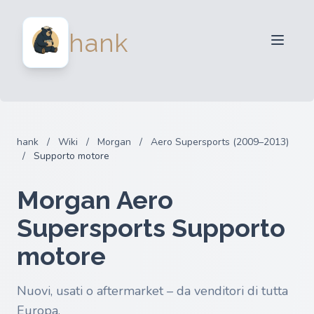
Per venditori
hank
Per acquirenti
Partner
Blog
FAQ
hank
/
Wiki
/
Morgan
/
Aero Supersports (2009–2013)
Accedi
/
Supporto motore
Morgan Aero
Supersports Supporto
motore
Nuovi, usati o aftermarket – da venditori di tutta
Europa.