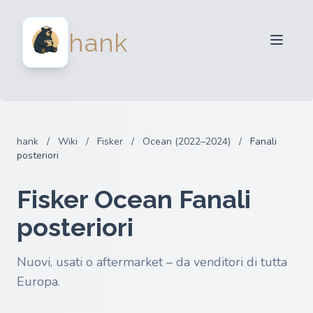
Per venditori
hank
Per acquirenti
Partner
Blog
FAQ
hank
/
Wiki
/
Fisker
/
Ocean (2022–2024)
/
Fanali
Accedi
posteriori
Fisker Ocean Fanali
posteriori
Nuovi, usati o aftermarket – da venditori di tutta
Europa.