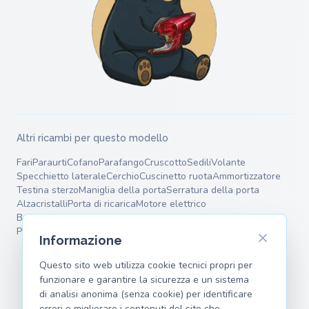
Altri ricambi per questo modello
Fari
Paraurti
Cofano
Parafango
Cruscotto
Sedili
Volante
Specchietto laterale
Cerchio
Cuscinetto ruota
Ammortizzatore
Testina sterzo
Maniglia della porta
Serratura della porta
Alzacristalli
Porta di ricarica
Motore elettrico
Batteria ad alta tensione
Supporto motore
Dischi freno
Pastiglie freno
Pinza freno
Molle
Bracci oscillanti
Informazione
Questo sito web utilizza cookie tecnici propri per
funzionare e garantire la sicurezza e un sistema
di analisi anonima (senza cookie) per identificare
errori e migliorare i contenuti del sito che