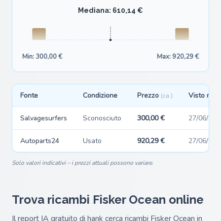
Mediana: 610,14 €
Min: 300,00 €
Max: 920,29 €
Fonte
Condizione
Prezzo
Visto rec
(ca.)
Salvagesurfers
Sconosciuto
300,00 €
27/06/202
Autoparts24
Usato
920,29 €
27/06/202
Solo valori indicativi – i prezzi attuali possono variare.
Trova ricambi Fisker Ocean online
Il report IA gratuito di hank cerca ricambi Fisker Ocean in