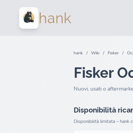
hank
hank
/
Wiki
/
Fisker
/
Oc
Fisker O
Nuovi, usati o aftermarke
Disponibilità ric
Disponibilità limitata – hank 