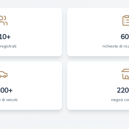
10+
60
registrati
richieste di ri
600+
220
 di veicoli
negozi co