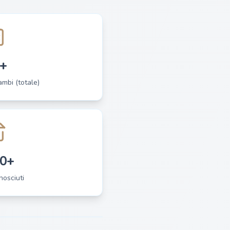
+
cambi (totale)
0+
nosciuti