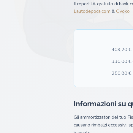
Il report IA gratuito di hank c
Lautodepoca.com
&
Ovoko
.
409,20 €
330,00 €
250,80 €
Informazioni su 
Gli ammortizzatori del tuo Fi
causano rimbalzi eccessivi, sp
bagnato.