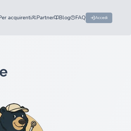
Per acquirenti
Partner
Blog
FAQ
Accedi
re