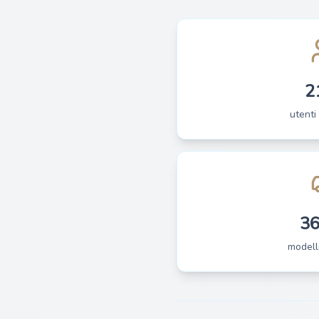
2
utenti 
3
modelli