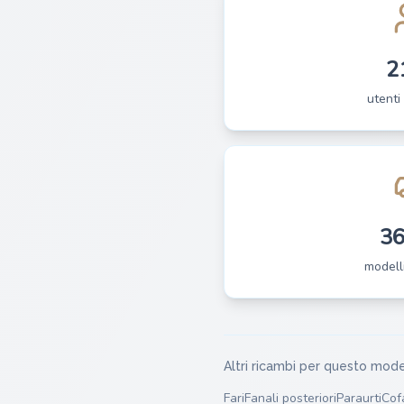
2
utenti 
3
modelli
Altri ricambi per questo mode
Fari
Fanali posteriori
Paraurti
Cof