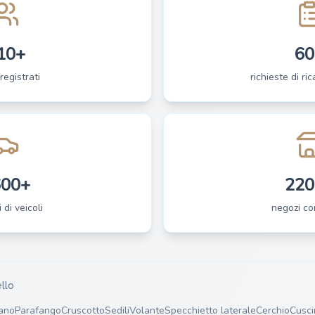
10+
60
registrati
richieste di ri
600+
220
 di veicoli
negozi co
llo
ano
Parafango
Cruscotto
Sedili
Volante
Specchietto laterale
Cerchio
Cusci