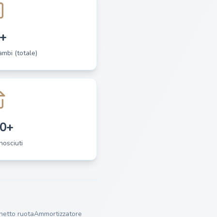
+
cambi (totale)
0+
nosciuti
netto ruota
Ammortizzatore