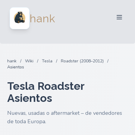
Para Vendedores
hank
Para Compradores
Socios
Blog
FAQ
hank
/
Wiki
/
Tesla
/
Roadster (2008–2012)
/
Iniciar sesion
Asientos
Tesla Roadster
Asientos
Nuevas, usadas o aftermarket – de vendedores
de toda Europa.