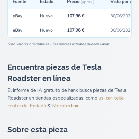
Fuente
Estado
Precio
Visto por últi
(aprox.)
eBay
Nuevo
107,96 €
30/06/2026
eBay
Nuevo
107,96 €
30/06/2026
Solo valores orientativos – los precios actuales pueden variar.
Encuentra piezas de Tesla
Roadster en línea
El informe de IA gratuito de hank busca piezas de Tesla
Roadster en tiendas especializadas, como
us-car-teile-
center.de
,
Endado
&
Mecatechnic
.
Sobre esta pieza