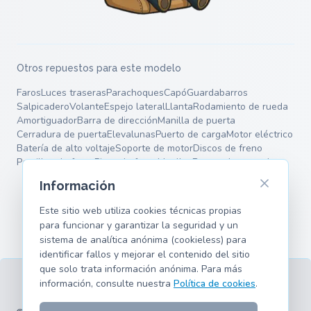
Otros repuestos para este modelo
Faros
Luces traseras
Parachoques
Capó
Guardabarros
Salpicadero
Volante
Espejo lateral
Llanta
Rodamiento de rueda
Amortiguador
Barra de dirección
Manilla de puerta
Cerradura de puerta
Elevalunas
Puerto de carga
Motor eléctrico
Batería de alto voltaje
Soporte de motor
Discos de freno
Pastillas de freno
Pinza de freno
Muelles
Brazos de control
Información
Este sitio web utiliza cookies técnicas propias
para funcionar y garantizar la seguridad y un
sistema de analítica anónima (cookieless) para
identificar fallos y mejorar el contenido del sitio
que solo trata información anónima. Para más
información, consulte nuestra
Política de cookies
.
Términos
Privacidad
Aviso legal
Cookies
Modelos compatibles