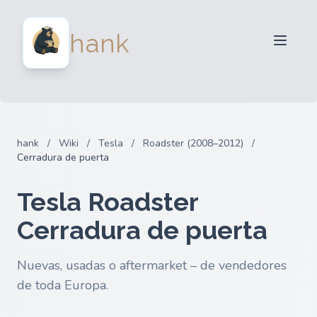
Para Vendedores
hank
Para Compradores
Socios
Blog
FAQ
hank
/
Wiki
/
Tesla
/
Roadster (2008–2012)
/
Iniciar sesion
Cerradura de puerta
Tesla Roadster
Cerradura de puerta
Nuevas, usadas o aftermarket – de vendedores
de toda Europa.