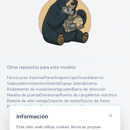
Otros repuestos para este modelo
Faros
Luces traseras
Parachoques
Capó
Guardabarros
Salpicadero
Asientos
Volante
Espejo lateral
Llanta
Rodamiento de rueda
Amortiguador
Barra de dirección
Manilla de puerta
Elevalunas
Puerto de carga
Motor eléctrico
Batería de alto voltaje
Soporte de motor
Discos de freno
Pastillas de freno
Pinza de freno
Muelles
Brazos de control
Información
Este sitio web utiliza cookies técnicas propias