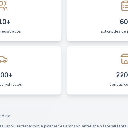
10+
60
 registrados
solicitudes de 
600+
220
de vehículos
tiendas c
odelo
es
Capó
Guardabarros
Salpicadero
Asientos
Volante
Espejo lateral
Llanta