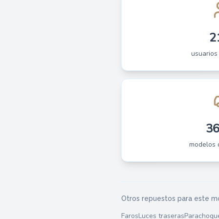
2
usuarios
3
modelos 
Otros repuestos para este m
Faros
Luces traseras
Parachoqu