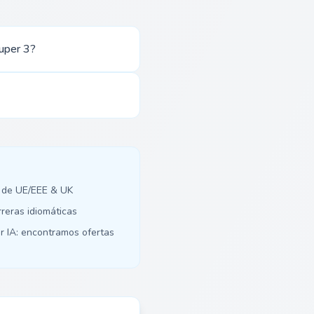
uper 3?
 de UE/EEE & UK
rreras idiomáticas
r IA: encontramos ofertas