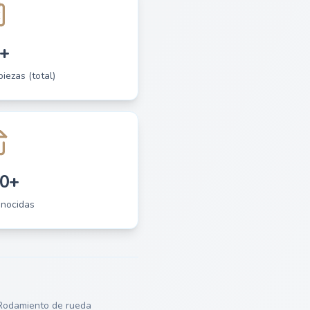
+
piezas (total)
0+
onocidas
Rodamiento de rueda