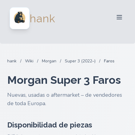
Para Vendedores
hank
Para Compradores
Socios
Blog
FAQ
hank
/
Wiki
/
Morgan
/
Super 3 (2022–)
/
Faros
Iniciar sesion
Morgan Super 3 Faros
Nuevas, usadas o aftermarket – de vendedores
de toda Europa.
Disponibilidad de piezas