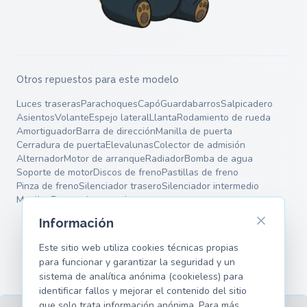
Otros repuestos para este modelo
Luces traseras
Parachoques
Capó
Guardabarros
Salpicadero
Asientos
Volante
Espejo lateral
Llanta
Rodamiento de rueda
Amortiguador
Barra de dirección
Manilla de puerta
Cerradura de puerta
Elevalunas
Colector de admisión
Alternador
Motor de arranque
Radiador
Bomba de agua
Soporte de motor
Discos de freno
Pastillas de freno
Pinza de freno
Silenciador trasero
Silenciador intermedio
Muelles
Brazos de control
Información
Este sitio web utiliza cookies técnicas propias
para funcionar y garantizar la seguridad y un
sistema de analítica anónima (cookieless) para
identificar fallos y mejorar el contenido del sitio
que solo trata información anónima. Para más