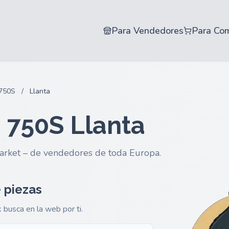
Para Vendedores
Para Co
750S
/
Llanta
 750S Llanta
arket – de vendedores de toda Europa.
 piezas
k busca en la web por ti.