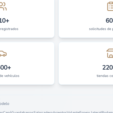
10+
60
 registrados
solicitudes de 
600+
220
de vehículos
tiendas c
odelo
es
Capó
Guardabarros
Salpicadero
Asientos
Volante
Espejo lateral
Rodami