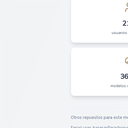
2
usuarios
3
modelos 
Otros repuestos para este m
Faros
Luces traseras
Parachoqu