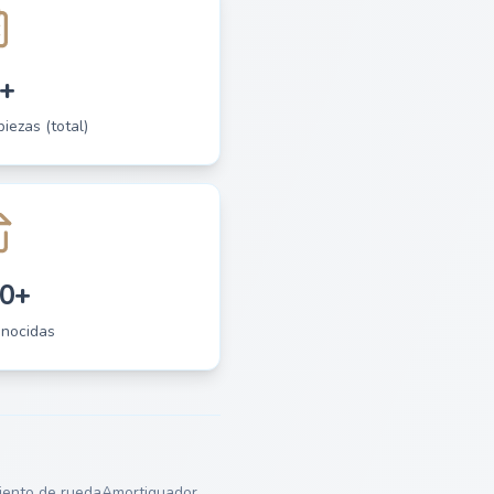
+
piezas (total)
0+
onocidas
ento de rueda
Amortiguador