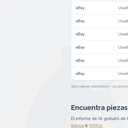
eBay
Usad
eBay
Usad
eBay
Usad
eBay
Usad
eBay
Usad
eBay
Usad
Solo valores orientativos – los precio
Encuentra piezas
El informe de IA gratuito d
Ibérica
&
RRR.lt
.