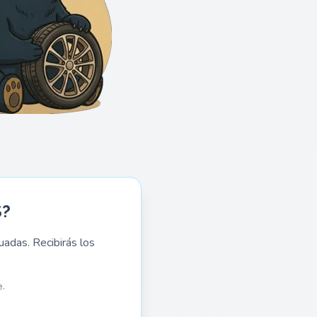
S?
adas. Recibirás los
.