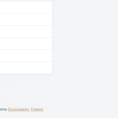
 como
Eurospares
,
Hagon