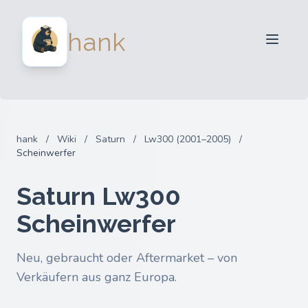
Für Verkäufer
hank
Für Käufer
Partner
Blog
FAQ
hank
/
Wiki
/
Saturn
/
Lw300 (2001–2005)
/
Anmelden
Scheinwerfer
Saturn Lw300
Scheinwerfer
Neu, gebraucht oder Aftermarket – von
Verkäufern aus ganz Europa.