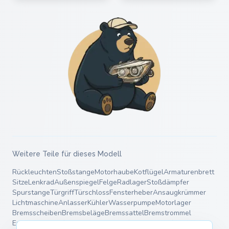
Weitere Teile für dieses Modell
Rückleuchten
Stoßstange
Motorhaube
Kotflügel
Armaturenbrett
Sitze
Lenkrad
Außenspiegel
Felge
Radlager
Stoßdämpfer
Spurstange
Türgriff
Türschloss
Fensterheber
Ansaugkrümmer
Lichtmaschine
Anlasser
Kühler
Wasserpumpe
Motorlager
Bremsscheiben
Bremsbeläge
Bremssattel
Bremstrommel
Endschalldämpfer
Mittelschalldämpfer
Fahrwerksfedern