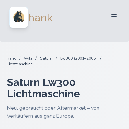
Für Verkäufer
hank
Für Käufer
Partner
Blog
FAQ
hank
/
Wiki
/
Saturn
/
Lw300 (2001–2005)
/
Anmelden
Lichtmaschine
Saturn Lw300
Lichtmaschine
Neu, gebraucht oder Aftermarket – von
Verkäufern aus ganz Europa.