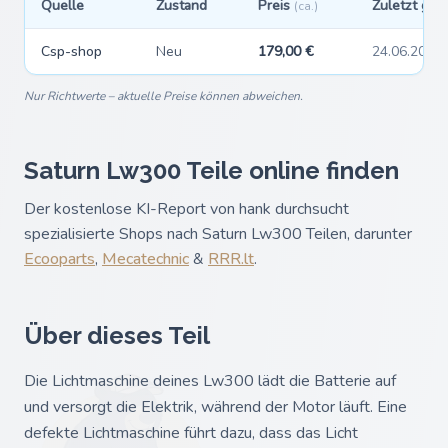
Quelle
Zustand
Preis
Zuletzt ge
(ca.)
Csp-shop
Neu
179,00 €
24.06.2026
Nur Richtwerte – aktuelle Preise können abweichen.
Saturn Lw300 Teile online finden
Der kostenlose KI-Report von hank durchsucht
spezialisierte Shops nach Saturn Lw300 Teilen, darunter
Ecooparts
,
Mecatechnic
&
RRR.lt
.
Über dieses Teil
Die Lichtmaschine deines Lw300 lädt die Batterie auf
und versorgt die Elektrik, während der Motor läuft. Eine
defekte Lichtmaschine führt dazu, dass das Licht