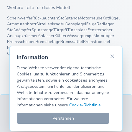
Weitere Teile für dieses Modell
Scheinwerfer
Rückleuchten
Stoßstange
Motorhaube
Kotflügel
Armaturenbrett
Sitze
Lenkrad
Außenspiegel
Felge
Radlager
Stoßdämpfer
Spurstange
Türgriff
Türschloss
Fensterheber
Ansaugkrümmer
Anlasser
Kühler
Wasserpumpe
Motorlager
Bremsscheiben
Bremsbeläge
Bremssattel
Bremstrommel
Endschalldämpfer
Mittelschalldämpfer
Fahrwerksfedern
Querlenker
Information
Diese Website verwendet eigene technische
Cookies, um zu funktionieren und Sicherheit zu
gewährleisten, sowie ein cookieloses anonymes
Analysesystem, um Fehler zu identifizieren und
Website-Inhalte zu verbessern, das nur anonyme
Informationen verarbeitet. Für weitere
Informationen siehe unsere
Cookie-Richtlinie
.
AGB
Datenschutz
Impressum
Cookies
Unterstützte Modelle
© 2026 hank.parts S. L. - Mit ❤️ für Auto- und Motorrad-
Verstanden
Enthusiasten gemacht.