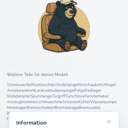
Weitere Teile für dieses Modell
Scheinwerfer
Rückleuchten
Stoßstange
Motorhaube
Kotflügel
Armaturenbrett
Lenkrad
Außenspiegel
Felge
Radlager
Stoßdämpfer
Spurstange
Türgriff
Türschloss
Fensterheber
Ansaugkrümmer
Lichtmaschine
Anlasser
Kühler
Wasserpumpe
Motorlager
Bremsscheiben
Bremsbeläge
Bremssattel
Bremstrommel
Endschalldämpfer
Mittelschalldämpfer
Fahrwerksfedern
Querlenker
Information