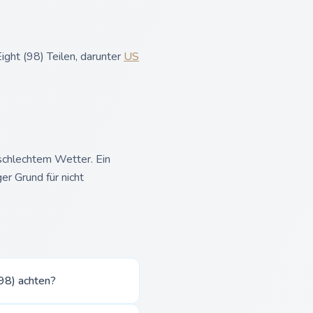
ght (98) Teilen, darunter
US
 schlechtem Wetter. Ein
er Grund für nicht
(98) achten?