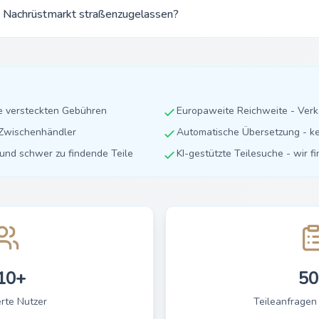
 Nachrüstmarkt straßenzugelassen?
ne versteckten Gebühren
Europaweite Reichweite - Ver
e Zwischenhändler
Automatische Übersetzung - ke
e und schwer zu findende Teile
KI-gestützte Teilesuche - wir f
10+
50
erte Nutzer
Teileanfragen