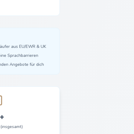
käufer aus EU/EWR & UK
ine Sprachbarrieren
inden Angebote für dich
+
 (insgesamt)