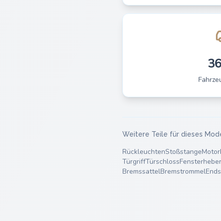
3
Fahrze
Weitere Teile für dieses Mod
Rückleuchten
Stoßstange
Motor
Türgriff
Türschloss
Fensterhebe
Bremssattel
Bremstrommel
Ends