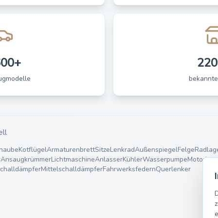
600+
220
ugmodelle
bekannte
ell
haube
Kotflügel
Armaturenbrett
Sitze
Lenkrad
Außenspiegel
Felge
Radlag
r
Ansaugkrümmer
Lichtmaschine
Anlasser
Kühler
Wasserpumpe
Motorlage
challdämpfer
Mittelschalldämpfer
Fahrwerksfedern
Querlenker
D
z
e