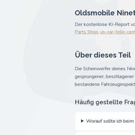
Oldsmobile Ninety
Der kostenlose KI-Report von
Parts Shop
,
us-car-teile-cen
Über dieses Teil
Die Scheinwerfer deines Nine
gesprungener, beschlagener od
bestandene Fahrzeuginspekt
Häufig gestellte Fr
Worauf sollte ich beim