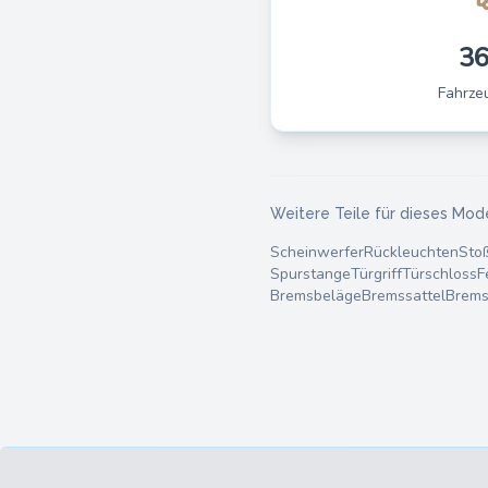
3
Fahrze
Weitere Teile für dieses Mod
Scheinwerfer
Rückleuchten
Sto
Spurstange
Türgriff
Türschloss
F
Bremsbeläge
Bremssattel
Brems