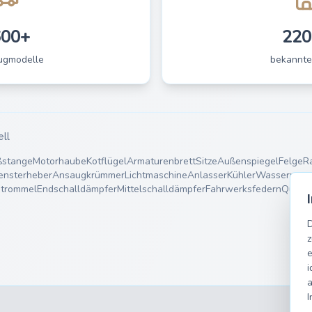
600+
220
ugmodelle
bekannte
ell
ßstange
Motorhaube
Kotflügel
Armaturenbrett
Sitze
Außenspiegel
Felge
R
ensterheber
Ansaugkrümmer
Lichtmaschine
Anlasser
Kühler
Wasserpum
trommel
Endschalldämpfer
Mittelschalldämpfer
Fahrwerksfedern
Querle
D
z
e
i
a
I