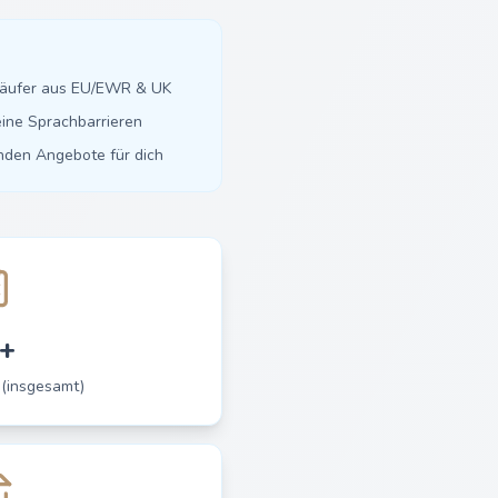
käufer aus EU/EWR & UK
ine Sprachbarrieren
inden Angebote für dich
+
 (insgesamt)