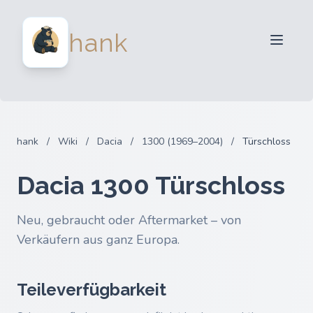
Für Verkäufer
hank
Für Käufer
Partner
Blog
FAQ
hank
/
Wiki
/
Dacia
/
1300 (1969–2004)
/
Türschloss
Anmelden
Dacia 1300 Türschloss
Neu, gebraucht oder Aftermarket – von
Verkäufern aus ganz Europa.
Teileverfügbarkeit