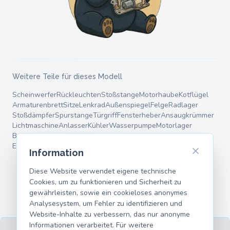
Weitere Teile für dieses Modell
Scheinwerfer
Rückleuchten
Stoßstange
Motorhaube
Kotflügel
Armaturenbrett
Sitze
Lenkrad
Außenspiegel
Felge
Radlager
Stoßdämpfer
Spurstange
Türgriff
Fensterheber
Ansaugkrümmer
Lichtmaschine
Anlasser
Kühler
Wasserpumpe
Motorlager
Bremsscheiben
Bremsbeläge
Bremssattel
Bremstrommel
Endschalldämpfer
Fahrwerksfedern
Querlenker
Information
Diese Website verwendet eigene technische
Cookies, um zu funktionieren und Sicherheit zu
gewährleisten, sowie ein cookieloses anonymes
Analysesystem, um Fehler zu identifizieren und
Website-Inhalte zu verbessern, das nur anonyme
Informationen verarbeitet. Für weitere