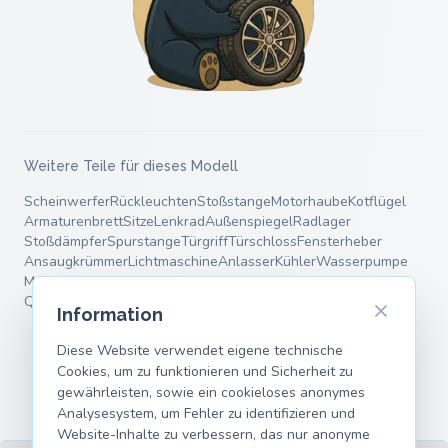
Weitere Teile für dieses Modell
Scheinwerfer
Rückleuchten
Stoßstange
Motorhaube
Kotflügel
Armaturenbrett
Sitze
Lenkrad
Außenspiegel
Radlager
Stoßdämpfer
Spurstange
Türgriff
Türschloss
Fensterheber
Ansaugkrümmer
Lichtmaschine
Anlasser
Kühler
Wasserpumpe
Motorlager
Bremstrommel
Endschalldämpfer
Fahrwerksfedern
Querlenker
Information
Diese Website verwendet eigene technische
Cookies, um zu funktionieren und Sicherheit zu
gewährleisten, sowie ein cookieloses anonymes
Analysesystem, um Fehler zu identifizieren und
Website-Inhalte zu verbessern, das nur anonyme