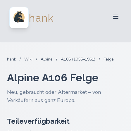
Für Verkäufer
hank
Für Käufer
Partner
Blog
FAQ
hank
/
Wiki
/
Alpine
/
A106 (1955–1961)
/
Felge
Anmelden
Alpine A106 Felge
Neu, gebraucht oder Aftermarket – von
Verkäufern aus ganz Europa.
Teileverfügbarkeit