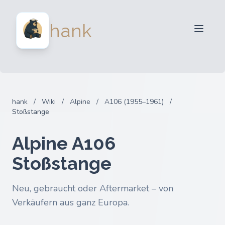
Für Verkäufer
hank
Für Käufer
Partner
Blog
FAQ
hank
/
Wiki
/
Alpine
/
A106 (1955–1961)
/
Anmelden
Stoßstange
Alpine A106
Stoßstange
Neu, gebraucht oder Aftermarket – von
Verkäufern aus ganz Europa.