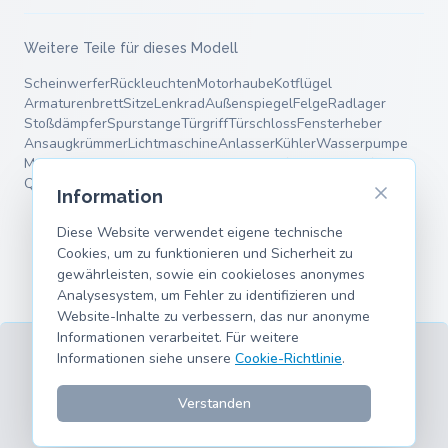
Weitere Teile für dieses Modell
Scheinwerfer
Rückleuchten
Motorhaube
Kotflügel
Armaturenbrett
Sitze
Lenkrad
Außenspiegel
Felge
Radlager
Stoßdämpfer
Spurstange
Türgriff
Türschloss
Fensterheber
Ansaugkrümmer
Lichtmaschine
Anlasser
Kühler
Wasserpumpe
Motorlager
Bremstrommel
Endschalldämpfer
Fahrwerksfedern
Querlenker
Information
Diese Website verwendet eigene technische
Cookies, um zu funktionieren und Sicherheit zu
gewährleisten, sowie ein cookieloses anonymes
Analysesystem, um Fehler zu identifizieren und
Website-Inhalte zu verbessern, das nur anonyme
Informationen verarbeitet. Für weitere
Informationen siehe unsere
Cookie-Richtlinie
.
AGB
Datenschutz
Impressum
Cookies
Unterstützte Modelle
© 2026 hank.parts S. L. - Mit ❤️ für Auto- und Motorrad-
Verstanden
Enthusiasten gemacht.