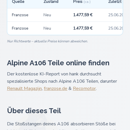
Quelle
Zustand
Preis
Zuletzt ge
(ca.)
Franzose
Neu
1.477,59 €
25.06.2026
Franzose
Neu
1.477,59 €
25.06.2026
Nur Richtwerte – aktuelle Preise können abweichen.
Alpine A106 Teile online finden
Der kostenlose KI-Report von hank durchsucht
spezialisierte Shops nach Alpine A106 Teilen, darunter
Renault Magazijn
,
franzose.de
&
Recomotor
.
Über dieses Teil
Die Stoßstangen deines A106 absorbieren Stöße bei