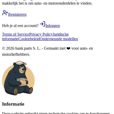
makkelijk het is om auto- en motoronderdelen te vinden.
Registreren
Heb je al een account?
Inloggen
Terms of Service
Privacy Policy
Juridische
informatie
Cookiebeleid
Ondersteunde modellen
© 2026 hank.parts S. L. - Gemaakt met ❤️ voor auto- en
motorliefhebbers.
Informatie
Deze website gebruikt eigen technische cookies om te functioneren