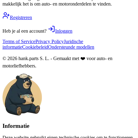
makkelijk het is om auto- en motoronderdelen te vinden.
Registreren
Heb je al een account?
Inloggen
Terms of Service
Privacy Policy
Juridische
informatie
Cookiebeleid
Ondersteunde modellen
© 2026 hank.parts S. L. - Gemaakt met ❤️ voor auto- en
motorliefhebbers.
Informatie
Deze website gebruikt eigen technische cookies om te functioneren