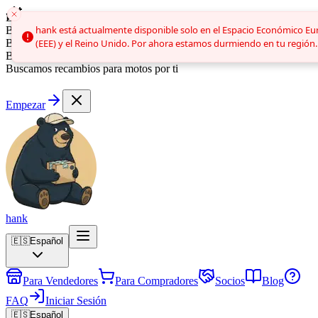
Buscamos discos de freno por ti
Búsqueda automática
hank está actualmente disponible solo en el Espacio Económico E
hank está actualmente disponible solo en el Espacio Económico E
Buscamos embragues por ti
Buscamos parachoques por ti
(EEE) y el Reino Unido. Por ahora estamos durmiendo en tu región.
(EEE) y el Reino Unido. Por ahora estamos durmiendo en tu región.
Buscamos recambios para coches por ti
Buscamos recambios para motos por ti
Empezar
hank
🇪🇸
Español
Para Vendedores
Para Compradores
Socios
Blog
FAQ
Iniciar Sesión
🇪🇸
Español