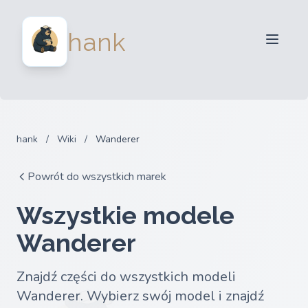
Dla sprzedawców
hank
Dla kupujących
Partnerzy
Blog
FAQ
hank
/
Wiki
/
Wanderer
Zaloguj sie
Powrót do wszystkich marek
Wszystkie modele
Wanderer
Znajdź części do wszystkich modeli
Wanderer. Wybierz swój model i znajdź