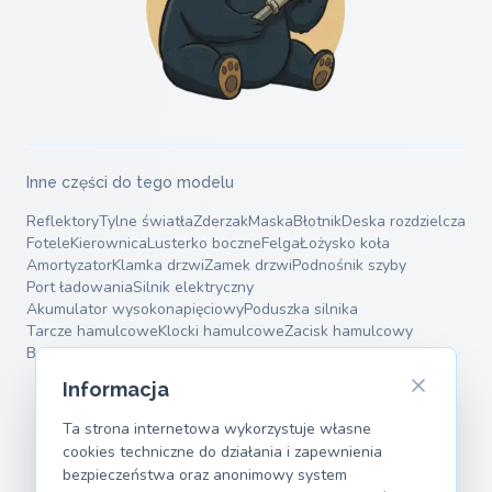
Inne części do tego modelu
Reflektory
Tylne światła
Zderzak
Maska
Błotnik
Deska rozdzielcza
Fotele
Kierownica
Lusterko boczne
Felga
Łożysko koła
Amortyzator
Klamka drzwi
Zamek drzwi
Podnośnik szyby
Port ładowania
Silnik elektryczny
Akumulator wysokonapięciowy
Poduszka silnika
Tarcze hamulcowe
Klocki hamulcowe
Zacisk hamulcowy
Bęben hamulcowy
Sprężyny zawieszenia
Wahacze
Informacja
Ta strona internetowa wykorzystuje własne
cookies techniczne do działania i zapewnienia
bezpieczeństwa oraz anonimowy system