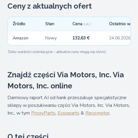
Ceny z aktualnych ofert
Źródło
Stan
Cena
Ostatnio widzi
(ok.)
Amazon
Nowy
132,63 €
24.06.2026
Tylko wartości orientacyjne – aktualne ceny mogą się różnić.
Znajdź części Via Motors, Inc. Via
Motors, Inc. online
Darmowy raport AI od hank przeszukuje specjalistyczne
sklepy w poszukiwaniu części Via Motors, Inc. Via Motors,
Inc., w tym
ProxyParts
,
Ecooparts
&
Recomotor
.
O tej części