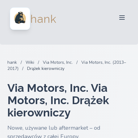
Dla sprzedawców
hank
Dla kupujących
Partnerzy
Blog
FAQ
hank
/
Wiki
/
Via Motors, Inc.
/
Via Motors, Inc. (2013–
Zaloguj sie
2017)
/
Drążek kierowniczy
Via Motors, Inc. Via
Motors, Inc. Drążek
kierowniczy
Nowe, używane lub aftermarket – od
sprzedawców z całej Europy.