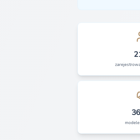
2
zarejestrow
3
modele