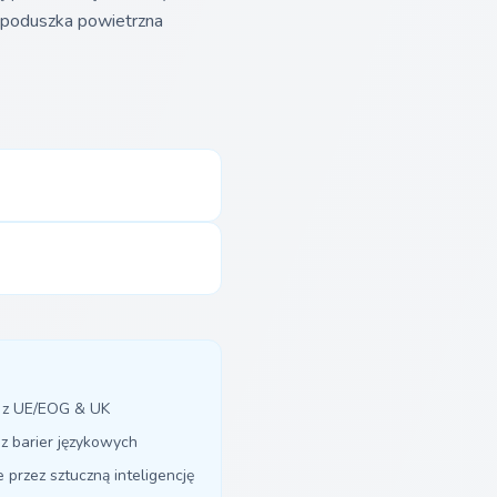
a poduszka powietrzna
y z UE/EOG & UK
z barier językowych
przez sztuczną inteligencję