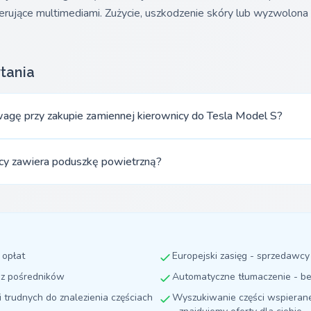
terujące multimediami. Zużycie, uszkodzenie skóry lub wyzwolon
tania
wagę przy zakupie zamiennej kierownicy do Tesla Model S?
icy zawiera poduszkę powietrzną?
 opłat
Europejski zasięg - sprzedawc
ez pośredników
Automatyczne tłumaczenie - be
i trudnych do znalezienia częściach
Wyszukiwanie części wspierane 