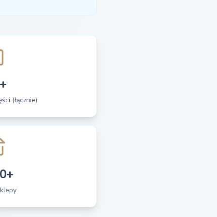
+
ści (łącznie)
0+
klepy