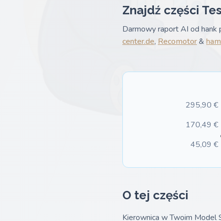
Znajdź części Tes
Darmowy raport AI od hank p
center.de
,
Recomotor
&
hamu
295,90 €
170,49 €
45,09 €
O tej części
Kierownica w Twoim Model S