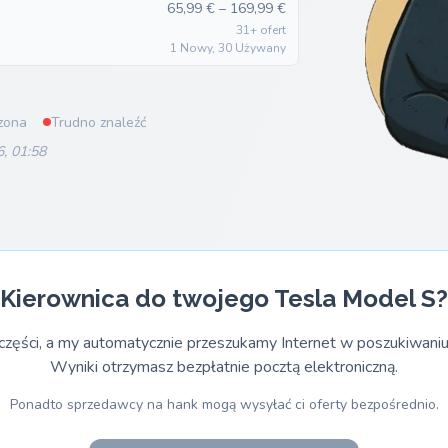
65,99 € – 169,99 €
31+ ofert
1 Nowy, 30 Używany
zona
Trudno znaleźć
6, 01:58
Kierownica do twojego Tesla Model S?
części, a my automatycznie przeszukamy Internet w poszukiwaniu
Wyniki otrzymasz bezpłatnie pocztą elektroniczną.
Ponadto sprzedawcy na hank mogą wysyłać ci oferty bezpośrednio.