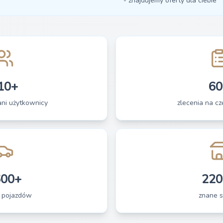
- znajdujemy oferty dla ciebie
10+
60
ani użytkownicy
zlecenia na czę
600+
220
 pojazdów
znane s