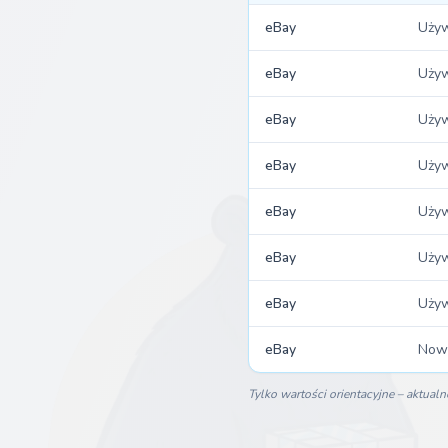
eBay
Uży
eBay
Uży
eBay
Uży
eBay
Uży
eBay
Uży
eBay
Uży
eBay
Uży
eBay
Now
Tylko wartości orientacyjne – aktualn