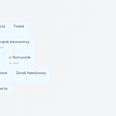
cza
Fotele
rążek kierowniczy
fert
r
Rozrusznik
4+ ofert
cowe
Zacisk hamulcowy
acze