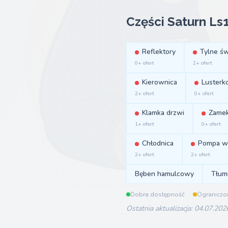
Części Saturn Ls
Reflektory
Tylne św
0+ ofert
2+ ofert
Kierownica
Lusterk
2+ ofert
0+ ofert
Klamka drzwi
Zamek
1+ ofert
0+ ofert
Chłodnica
Pompa w
2+ ofert
2+ ofert
Bęben hamulcowy
Tłum
Dobra dostępność
Ograniczo
Ostatnia aktualizacja: 04.07.202