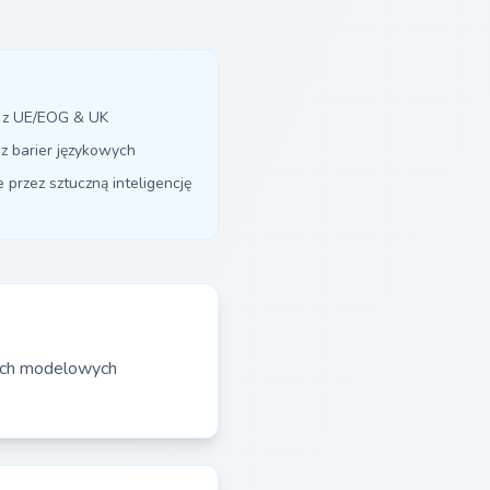
y z UE/EOG & UK
z barier językowych
przez sztuczną inteligencję
tach modelowych