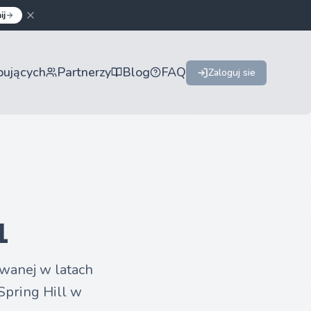
ij
pujących
Partnerzy
Blog
FAQ
Zaloguj sie
1
owanej w latach
Spring Hill w