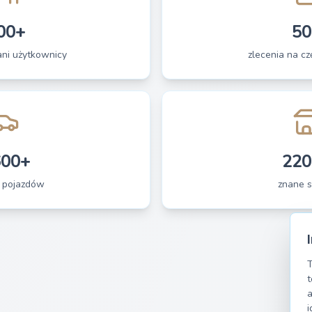
00+
50
ani użytkownicy
zlecenia na czę
600+
220
 pojazdów
znane s
T
t
a
i