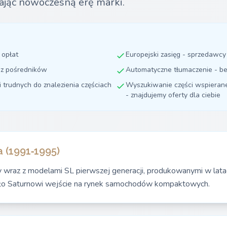
ając nowoczesną erę marki.
 opłat
Europejski zasięg - sprzedawc
ez pośredników
Automatyczne tłumaczenie - be
i trudnych do znalezienia częściach
Wyszukiwanie części wspierane 
- znajdujemy oferty dla ciebie
 (1991‑1995)
wraz z modelami SL pierwszej generacji, produkowanymi w la
ło Saturnowi wejście na rynek samochodów kompaktowych.