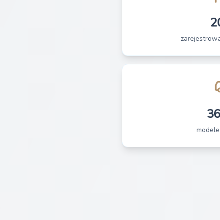
2
zarejestrow
3
modele