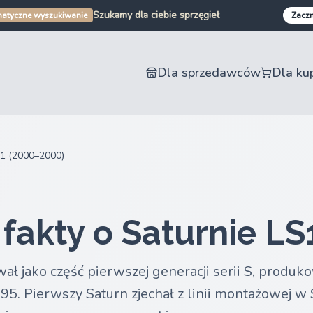
Szukamy dla ciebie sprzęgieł
Szukamy dla ciebie zderzaków
atyczne wyszukiwanie
Zaczn
Szukamy dla ciebie części samochodowych
Szukamy dla ciebie części motocyklowych
Dla sprzedawców
Dla ku
s1 (2000–2000)
fakty o Saturnie LS
ał jako część pierwszej generacji serii S, produk
. Pierwszy Saturn zjechał z linii montażowej w 