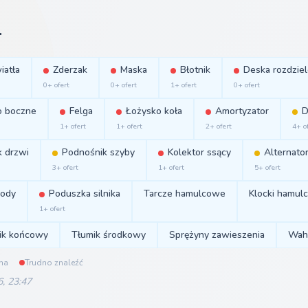
1
iatła
Zderzak
Maska
Błotnik
Deska rozdziel
0+ ofert
0+ ofert
1+ ofert
0+ ofert
o boczne
Felga
Łożysko koła
Amortyzator
D
1+ ofert
1+ ofert
2+ ofert
4+ o
 drzwi
Podnośnik szyby
Kolektor ssący
Alternato
3+ ofert
1+ ofert
5+ ofert
ody
Poduszka silnika
Tarcze hamulcowe
Klocki hamul
1+ ofert
ik końcowy
Tłumik środkowy
Sprężyny zawieszenia
Wah
na
Trudno znaleźć
6, 23:47