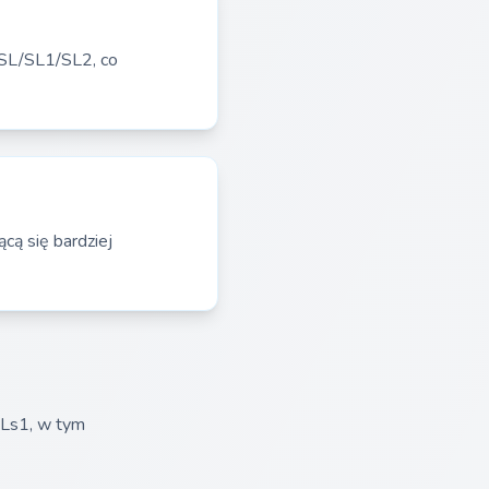
SL/SL1/SL2, co
cą się bardziej
 Ls1, w tym