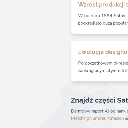
Wzrost produkcji 
W roczniku 1994 Saturn
podkreślało dużą popular
Ewolucja designu 
Po początkowym okresie s
zaokrąglonym stylem, kt
Znajdź części Sat
Darmowy raport AI od hank p
MatchingNumber
,
Amazon