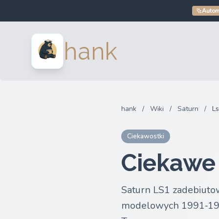
Autom
hank
hank
/
Wiki
/
Saturn
/
L
Ciekawostki
Ciekawe 
Saturn LS1 zadebiutow
modelowych 1991‑1995