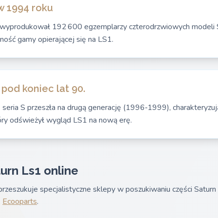
w 1994 roku
 wyprodukował 192 600 egzemplarzy czterodrzwiowych modeli 
ność gamy opierającej się na LS1.
pod koniec lat 90.
eria S przeszła na drugą generację (1996‑1999), charakteryzują
óry odświeżył wygląd LS1 na nową erę.
urn Ls1 online
rzeszukuje specjalistyczne sklepy w poszukiwaniu części Saturn
&
Ecooparts
.