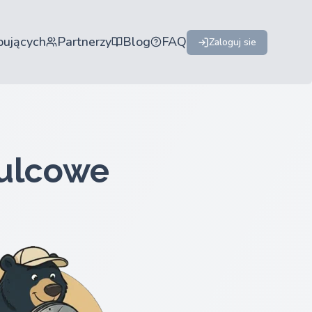
pujących
Partnerzy
Blog
FAQ
Zaloguj sie
mulcowe