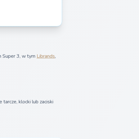
an Super 3, w tym
Librands
,
rcze, klocki lub zaciski
.