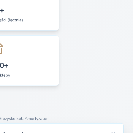
+
ści (łącznie)
0+
klepy
a
Łożysko koła
Amortyzator
dnica
Pompa wody
szenia
Wahacze