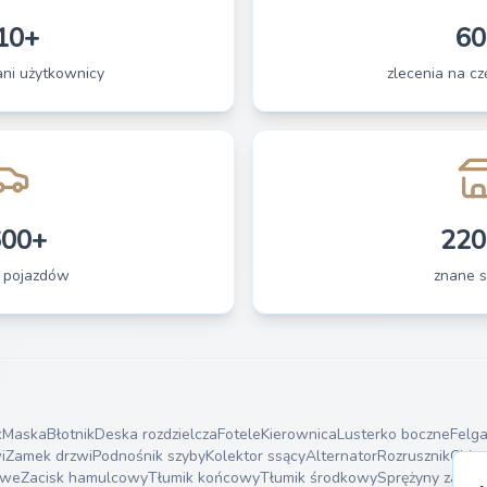
10+
60
ani użytkownicy
zlecenia na czę
600+
220
 pojazdów
znane s
k
Maska
Błotnik
Deska rozdzielcza
Fotele
Kierownica
Lusterko boczne
Felg
i
Zamek drzwi
Podnośnik szyby
Kolektor ssący
Alternator
Rozrusznik
Chło
owe
Zacisk hamulcowy
Tłumik końcowy
Tłumik środkowy
Sprężyny zawie