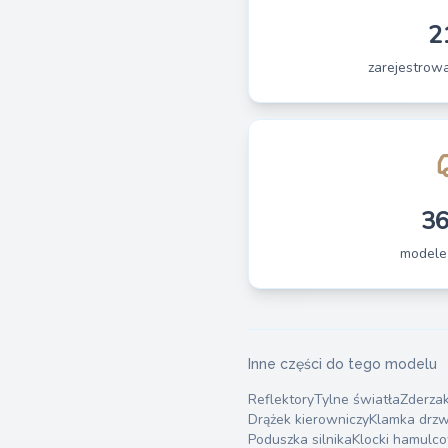
2
zarejestrow
3
modele
Inne części do tego modelu
Reflektory
Tylne światła
Zderza
Drążek kierowniczy
Klamka drzw
Poduszka silnika
Klocki hamulc