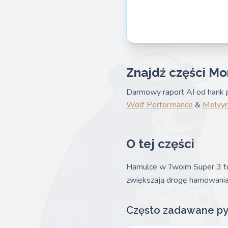
Znajdź części Mo
Darmowy raport AI od hank p
Wolf Performance
&
Melvyn
O tej części
Hamulce w Twoim Super 3 to 
zwiększają drogę hamowania i
Często zadawane py