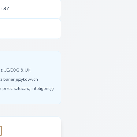
r 3?
y z UE/EOG & UK
z barier językowych
przez sztuczną inteligencję