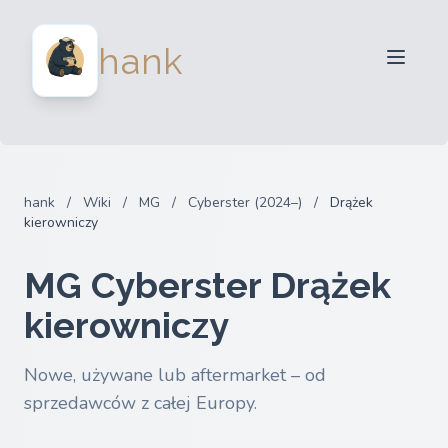
Dla sprzedawców
hank
Dla kupujących
Partnerzy
Blog
FAQ
hank
/
Wiki
/
MG
/
Cyberster (2024–)
/
Drążek
Zaloguj sie
kierowniczy
MG Cyberster Drążek
kierowniczy
Nowe, używane lub aftermarket – od
sprzedawców z całej Europy.