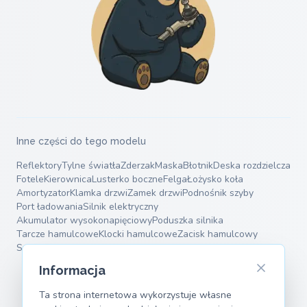
Inne części do tego modelu
Reflektory
Tylne światła
Zderzak
Maska
Błotnik
Deska rozdzielcza
Fotele
Kierownica
Lusterko boczne
Felga
Łożysko koła
Amortyzator
Klamka drzwi
Zamek drzwi
Podnośnik szyby
Port ładowania
Silnik elektryczny
Akumulator wysokonapięciowy
Poduszka silnika
Tarcze hamulcowe
Klocki hamulcowe
Zacisk hamulcowy
Sprężyny zawieszenia
Wahacze
Informacja
Ta strona internetowa wykorzystuje własne